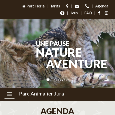
Parc Héria
|
Tarifs
|
|
|
|
Agenda
|
Jeux
|
FAQ
|
UNE PAUSE
NATURE
&
AVENTURE
Parc Animalier Jura
AGENDA