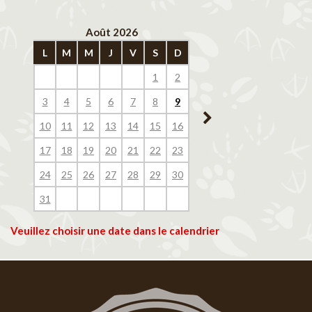
Août 2026
Septembre 202
L
M
M
J
V
S
D
L
M
M
J
V
1
2
1
2
3
4
3
4
5
6
7
8
9
7
8
9
10
11
10
11
12
13
14
15
16
14
15
16
17
18
17
18
19
20
21
22
23
21
22
23
24
25
24
25
26
27
28
29
30
28
29
30
31
Veuillez choisir une date dans le calendrier