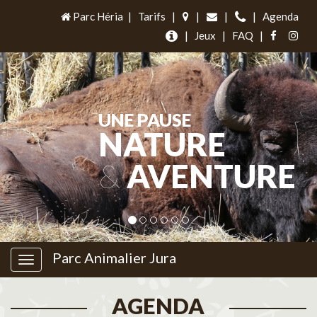
Parc Héria
|
Tarifs
|
|
|
|
Agenda
|
Jeux
|
FAQ
|
UNE PAUSE
NATURE
&
AVENTURE
Parc Animalier Jura
AGENDA