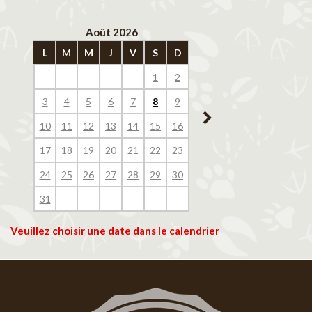
Août 2026
Septembre 202
L
M
M
J
V
S
D
L
M
M
J
V
1
2
1
2
3
4
3
4
5
6
7
8
9
7
8
9
10
11
10
11
12
13
14
15
16
14
15
16
17
18
17
18
19
20
21
22
23
21
22
23
24
25
24
25
26
27
28
29
30
28
29
30
31
Veuillez choisir une date dans le calendrier