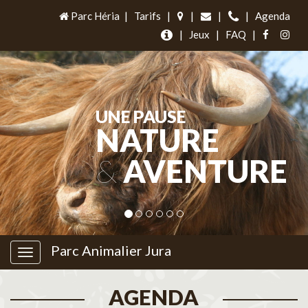
Parc Héria
|
Tarifs
|
|
|
|
Agenda
|
Jeux
|
FAQ
|
UNE PAUSE
NATURE
&
AVENTURE
Parc Animalier Jura
AGENDA