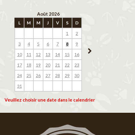
Août 2026
Septembre 202
L
M
M
J
V
S
D
L
M
M
J
V
1
2
1
2
3
4
3
4
5
6
7
8
9
7
8
9
10
11
10
11
12
13
14
15
16
14
15
16
17
18
17
18
19
20
21
22
23
21
22
23
24
25
24
25
26
27
28
29
30
28
29
30
31
Veuillez choisir une date dans le calendrier