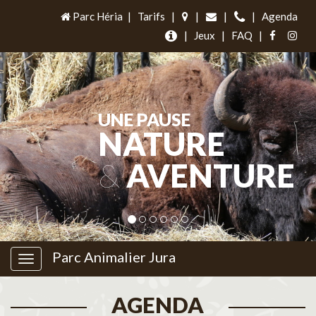
Parc Héria
|
Tarifs
|
|
|
|
Agenda
|
Jeux
|
FAQ
|
UNE PAUSE
NATURE
&
AVENTURE
Parc Animalier Jura
AGENDA