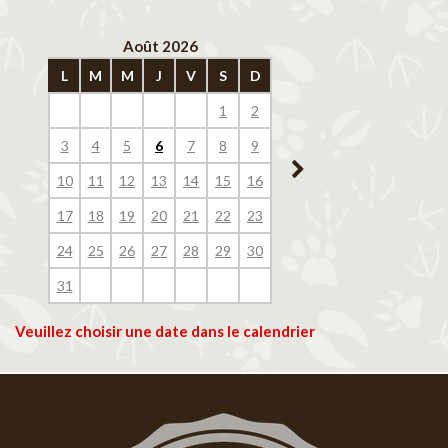
Août 2026
Septembre 202
L
M
M
J
V
S
D
L
M
M
J
V
1
2
1
2
3
4
3
4
5
6
7
8
9
7
8
9
10
11
10
11
12
13
14
15
16
14
15
16
17
18
17
18
19
20
21
22
23
21
22
23
24
25
24
25
26
27
28
29
30
28
29
30
31
Veuillez choisir une date dans le calendrier