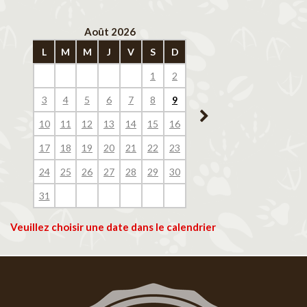
Août 2026
Septembre 202
L
M
M
J
V
S
D
L
M
M
J
V
1
2
1
2
3
4
3
4
5
6
7
8
9
7
8
9
10
11
10
11
12
13
14
15
16
14
15
16
17
18
17
18
19
20
21
22
23
21
22
23
24
25
24
25
26
27
28
29
30
28
29
30
31
Veuillez choisir une date dans le calendrier