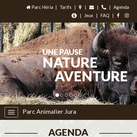
Parc Héria
|
Tarifs
|
|
|
|
Agenda
|
Jeux
|
FAQ
|
UNE PAUSE
NATURE
&
AVENTURE
Parc Animalier Jura
AGENDA