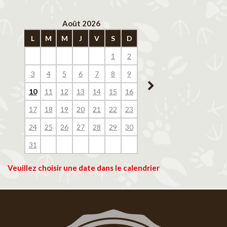
Août 2026
Septembre 202
L
M
M
J
V
S
D
L
M
M
J
V
1
2
1
2
3
4
3
4
5
6
7
8
9
7
8
9
10
11
10
11
12
13
14
15
16
14
15
16
17
18
17
18
19
20
21
22
23
21
22
23
24
25
24
25
26
27
28
29
30
28
29
30
31
Veuillez choisir une date dans le calendrier