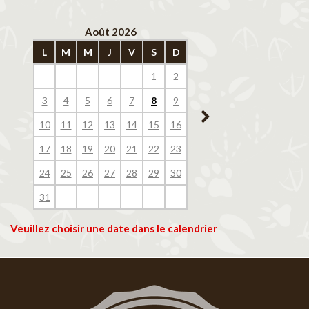
Août 2026
Septembre 202
L
M
M
J
V
S
D
L
M
M
J
V
1
2
1
2
3
4
3
4
5
6
7
8
9
7
8
9
10
11
10
11
12
13
14
15
16
14
15
16
17
18
17
18
19
20
21
22
23
21
22
23
24
25
24
25
26
27
28
29
30
28
29
30
31
Veuillez choisir une date dans le calendrier