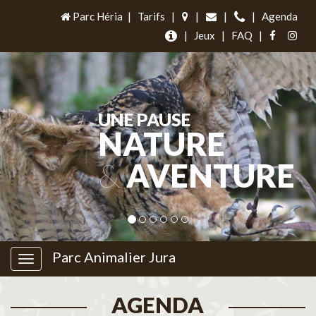
Parc Héria
|
Tarifs
|
|
|
|
Agenda
|
Jeux
|
FAQ
|
UNE PAUSE
NATURE
&
AVENTURE
Parc Animalier Jura
AGENDA