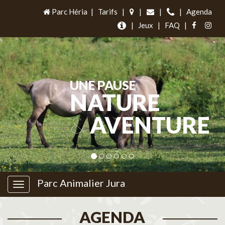
Parc Héria
|
Tarifs
|
|
|
|
Agenda
|
Jeux
|
FAQ
|
UNE PAUSE
NATURE
&
AVENTURE
Parc Animalier Jura
AGENDA