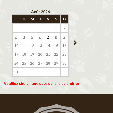
Août 2026
Septembre 202
L
M
M
J
V
S
D
L
M
M
J
V
1
2
1
2
3
4
3
4
5
6
7
8
9
7
8
9
10
11
10
11
12
13
14
15
16
14
15
16
17
18
17
18
19
20
21
22
23
21
22
23
24
25
24
25
26
27
28
29
30
28
29
30
31
Veuillez choisir une date dans le calendrier