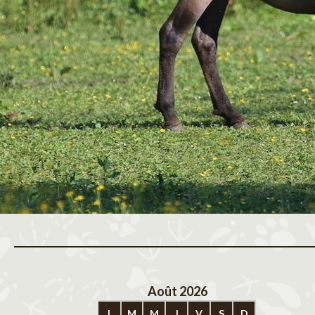
Août 2026
Sep
L
M
M
J
V
S
D
L
M