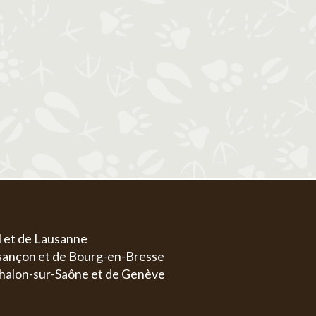
1
1
2
3
4
5
6
4
5
6
7
8
7
8
9
10
11
12
13
4
5
11
12
13
14
15
14
15
16
17
18
19
20
11
1
18
19
20
21
22
21
22
23
24
25
26
27
18
1
25
26
27
28
29
28
29
30
31
25
2
l et de Lausanne
esançon et de Bourg-en-Bresse
halon-sur-Saône et de Genève