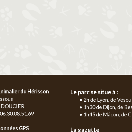
2
3
4
5
6
1
2
3
4
9
10
11
12
13
5
6
7
8
9
10
11
2
3
16
17
18
19
20
12
13
14
15
16
17
18
9
10
23
24
25
26
27
19
20
21
22
23
24
25
16
17
30
26
27
28
29
30
31
23
24
30
nimalier du Hérisson
Le parc se situe à :
essous
• 2h de Lyon, de Vesou
0 DOUCIER
• 1h30 de Dijon, de B
: 06.30.08.51.69
• 1h45 de Mâcon, de C
onnées GPS
La gazette