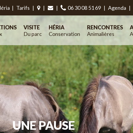
éria
|
Tarifs
|
|
|
06 30 08 51 69
|
Agenda
|
TIONS
VISITE
HÉRIA
RENCONTRES
A
x
Du parc
Conservation
Animalières
A
UNE PAUSE