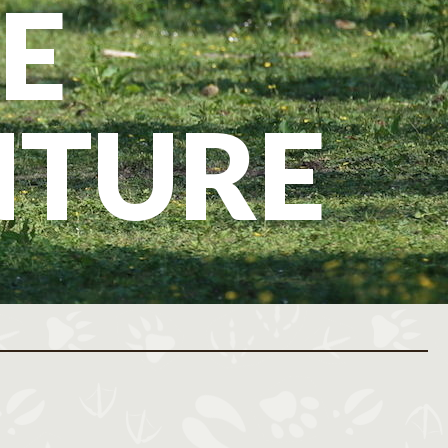
E
NTURE
ovembre 2026
Décembre 2026
M
J
V
S
D
L
M
M
J
V
S
D
L
M