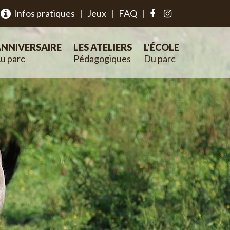
Infos pratiques
|
Jeux
|
FAQ
|
NNIVERSAIRE
LES ATELIERS
L'ÉCOLE
u parc
Pédagogiques
Du parc