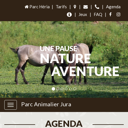
Parc Héria
|
Tarifs
|
|
|
|
Agenda
|
Jeux
|
FAQ
|
UNE PAUSE
NATURE
&
AVENTURE
Parc Animalier Jura
AGENDA