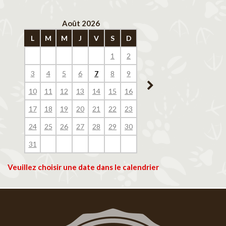
Août 2026
Septembre 202
L
M
M
J
V
S
D
L
M
M
J
V
1
2
1
2
3
4
3
4
5
6
7
8
9
7
8
9
10
11
10
11
12
13
14
15
16
14
15
16
17
18
17
18
19
20
21
22
23
21
22
23
24
25
24
25
26
27
28
29
30
28
29
30
31
Veuillez choisir une date dans le calendrier