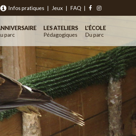
Infos pratiques
|
Jeux
|
FAQ
|
NNIVERSAIRE
LES ATELIERS
L'ÉCOLE
u parc
Pédagogiques
Du parc