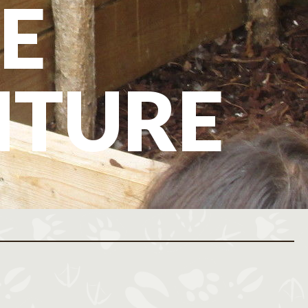
E
NTURE
ovembre 2026
Décembre 2026
M
J
V
S
D
L
M
M
J
V
S
D
L
M