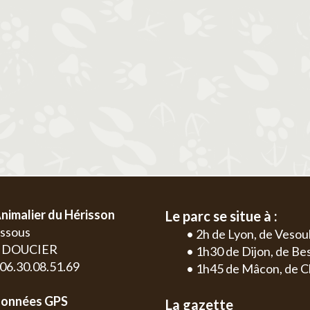
2
3
4
5
6
1
2
3
4
9
10
11
12
13
5
6
7
8
9
10
11
2
3
16
17
18
19
20
12
13
14
15
16
17
18
9
10
23
24
25
26
27
19
20
21
22
23
24
25
16
17
30
26
27
28
29
30
31
23
24
30
nimalier du Hérisson
Le parc se situe à :
essous
• 2h de Lyon, de Vesou
0 DOUCIER
• 1h30 de Dijon, de B
: 06.30.08.51.69
• 1h45 de Mâcon, de C
onnées GPS
La gazette