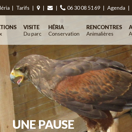
éria
|
Tarifs
|
|
|
06 30 08 51 69
|
Agenda
|
TIONS
VISITE
HÉRIA
RENCONTRES
A
x
Du parc
Conservation
Animalières
A
UNE PAUSE