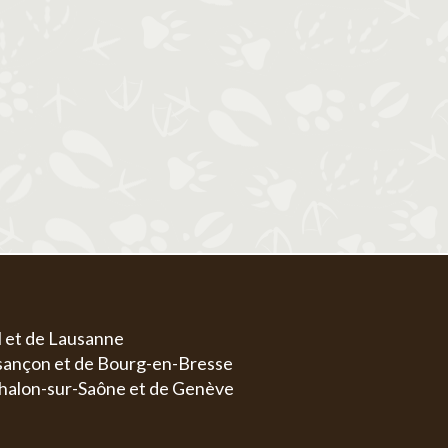
1
1
2
3
4
5
6
4
5
6
7
8
7
8
9
10
11
12
13
4
5
11
12
13
14
15
14
15
16
17
18
19
20
11
1
18
19
20
21
22
21
22
23
24
25
26
27
18
1
25
26
27
28
29
28
29
30
31
25
2
l et de Lausanne
esançon et de Bourg-en-Bresse
halon-sur-Saône et de Genève