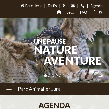
Parc Héria
|
Tarifs
|
|
|
|
Agenda
|
Jeux
|
FAQ
|
UNE PAUSE
NATURE
&
AVENTURE
Parc Animalier Jura
AGENDA