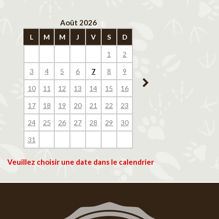
Août 2026
Septembre 202
L
M
M
J
V
S
D
L
M
M
J
V
1
2
1
2
3
4
3
4
5
6
7
8
9
7
8
9
10
11
10
11
12
13
14
15
16
14
15
16
17
18
17
18
19
20
21
22
23
21
22
23
24
25
24
25
26
27
28
29
30
28
29
30
31
Veuillez choisir une date dans le calendrier