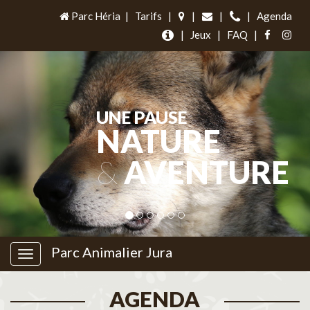
Parc Héria
|
Tarifs
|
|
|
|
Agenda
|
Jeux
|
FAQ
|
UNE PAUSE
NATURE
&
AVENTURE
Parc Animalier Jura
AGENDA