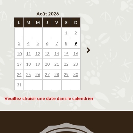
Août 2026
Septembre 202
L
M
M
J
V
S
D
L
M
M
J
V
1
2
1
2
3
4
3
4
5
6
7
8
9
7
8
9
10
11
10
11
12
13
14
15
16
14
15
16
17
18
17
18
19
20
21
22
23
21
22
23
24
25
24
25
26
27
28
29
30
28
29
30
31
Veuillez choisir une date dans le calendrier