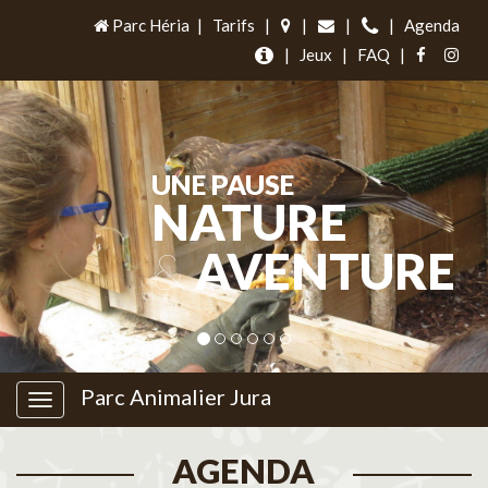
Parc Héria
|
Tarifs
|
|
|
|
Agenda
|
Jeux
|
FAQ
|
UNE PAUSE
NATURE
&
AVENTURE
Parc Animalier Jura
AGENDA