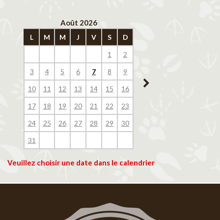
Août 2026
Septembre 202
L
M
M
J
V
S
D
L
M
M
J
V
1
2
1
2
3
4
3
4
5
6
7
8
9
7
8
9
10
11
10
11
12
13
14
15
16
14
15
16
17
18
17
18
19
20
21
22
23
21
22
23
24
25
24
25
26
27
28
29
30
28
29
30
31
Veuillez choisir une date dans le calendrier