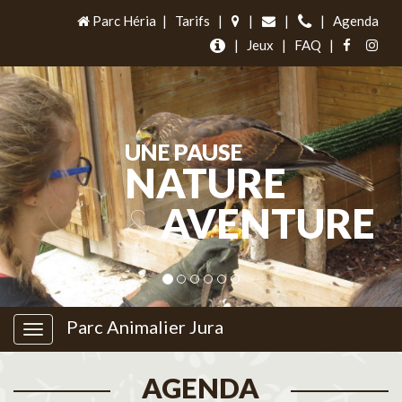
Parc Héria
|
Tarifs
|
|
|
|
Agenda
|
Jeux
|
FAQ
|
UNE PAUSE
NATURE
&
AVENTURE
Parc Animalier Jura
AGENDA