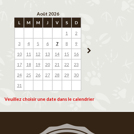
Août 2026
Septembre 202
L
M
M
J
V
S
D
L
M
M
J
V
1
2
1
2
3
4
3
4
5
6
7
8
9
7
8
9
10
11
10
11
12
13
14
15
16
14
15
16
17
18
17
18
19
20
21
22
23
21
22
23
24
25
24
25
26
27
28
29
30
28
29
30
31
Veuillez choisir une date dans le calendrier