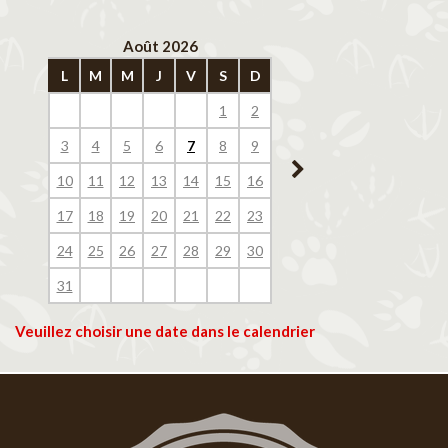
Août 2026
Septembre 202
L
M
M
J
V
S
D
L
M
M
J
V
1
2
1
2
3
4
3
4
5
6
7
8
9
7
8
9
10
11
10
11
12
13
14
15
16
14
15
16
17
18
17
18
19
20
21
22
23
21
22
23
24
25
24
25
26
27
28
29
30
28
29
30
31
Veuillez choisir une date dans le calendrier