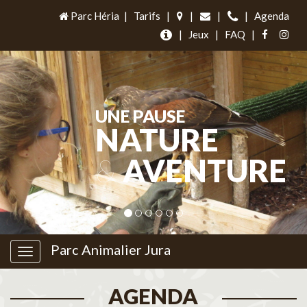
Parc Héria
|
Tarifs
|
|
|
|
Agenda
|
Jeux
|
FAQ
|
UNE PAUSE
NATURE
&
AVENTURE
Parc Animalier Jura
AGENDA