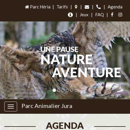
Parc Héria
|
Tarifs
|
|
|
|
Agenda
|
Jeux
|
FAQ
|
UNE PAUSE
NATURE
&
AVENTURE
Parc Animalier Jura
AGENDA