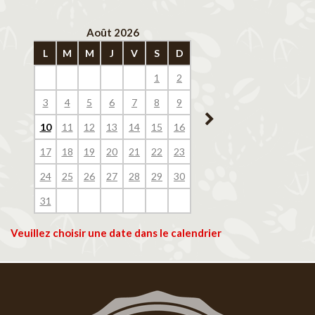
Août 2026
Septembre 202
L
M
M
J
V
S
D
L
M
M
J
V
1
2
1
2
3
4
3
4
5
6
7
8
9
7
8
9
10
11
10
11
12
13
14
15
16
14
15
16
17
18
17
18
19
20
21
22
23
21
22
23
24
25
24
25
26
27
28
29
30
28
29
30
31
Veuillez choisir une date dans le calendrier