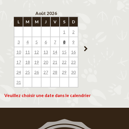
Août 2026
Septembre 202
L
M
M
J
V
S
D
L
M
M
J
V
1
2
1
2
3
4
3
4
5
6
7
8
9
7
8
9
10
11
10
11
12
13
14
15
16
14
15
16
17
18
17
18
19
20
21
22
23
21
22
23
24
25
24
25
26
27
28
29
30
28
29
30
31
Veuillez choisir une date dans le calendrier