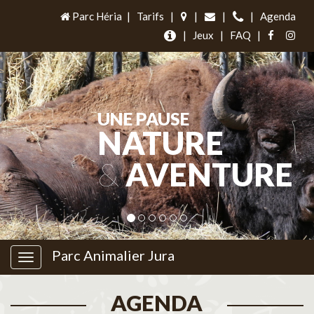
Parc Héria
|
Tarifs
|
|
|
|
Agenda
|
Jeux
|
FAQ
|
UNE PAUSE
NATURE
&
AVENTURE
Parc Animalier Jura
AGENDA