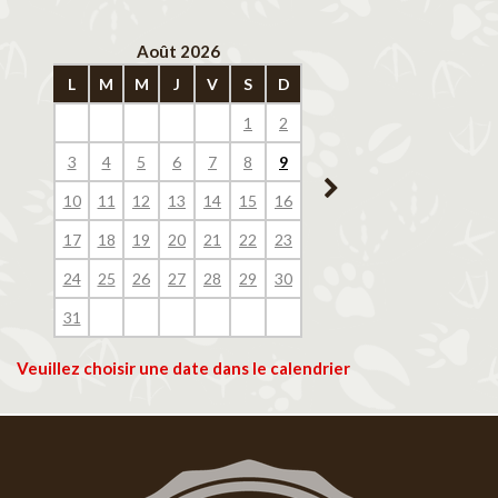
Août 2026
Septembre 202
L
M
M
J
V
S
D
L
M
M
J
V
1
2
1
2
3
4
3
4
5
6
7
8
9
7
8
9
10
11
10
11
12
13
14
15
16
14
15
16
17
18
17
18
19
20
21
22
23
21
22
23
24
25
24
25
26
27
28
29
30
28
29
30
31
Veuillez choisir une date dans le calendrier