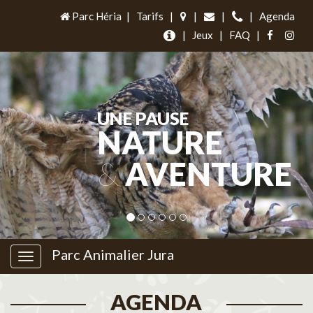
Parc Héria
|
Tarifs
|
|
|
|
Agenda
|
Jeux
|
FAQ
|
UNE PAUSE
NATURE
&
AVENTURE
Parc Animalier Jura
AGENDA