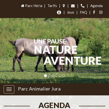
Parc Héria
|
Tarifs
|
|
|
|
Agenda
|
Jeux
|
FAQ
|
UNE PAUSE
NATURE
&
AVENTURE
Parc Animalier Jura
AGENDA