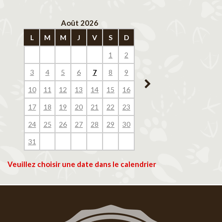
Août 2026
Septembre 202
L
M
M
J
V
S
D
L
M
M
J
V
1
2
1
2
3
4
3
4
5
6
7
8
9
7
8
9
10
11
10
11
12
13
14
15
16
14
15
16
17
18
17
18
19
20
21
22
23
21
22
23
24
25
24
25
26
27
28
29
30
28
29
30
31
Veuillez choisir une date dans le calendrier