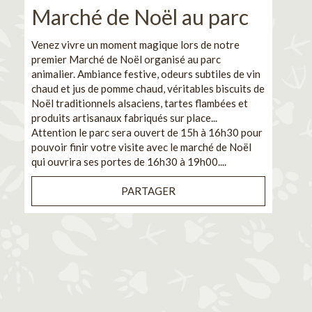
Marché de Noël au parc
No
pe
Venez vivre un moment magique lors de notre
premier Marché de Noël organisé au parc
Ca
animalier. Ambiance festive, odeurs subtiles de vin
chaud et jus de pomme chaud, véritables biscuits de
En pa
Noël traditionnels alsaciens, tartes flambées et
venez
produits artisanaux fabriqués sur place...
et de
Attention le parc sera ouvert de 15h à 16h30 pour
Il s'
pouvoir finir votre visite avec le marché de Noël
pouva
qui ouvrira ses portes de 16h30 à 19h00....
cuisi
PARTAGER
Bénéf
en sé