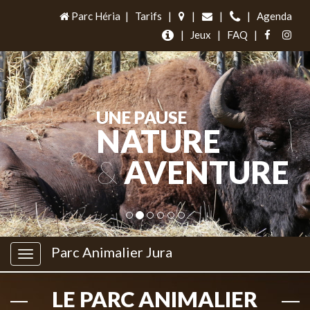
Parc Héria
|
Tarifs
|
|
|
|
Agenda
|
Jeux
|
FAQ
|
UNE PAUSE
NATURE
&
AVENTURE
Parc Animalier Jura
LE PARC ANIMALIER