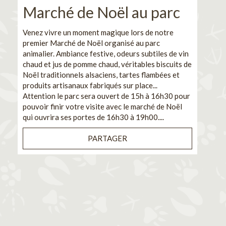
Marché de Noël au parc
No
pe
Venez vivre un moment magique lors de notre
premier Marché de Noël organisé au parc
Ca
animalier. Ambiance festive, odeurs subtiles de vin
chaud et jus de pomme chaud, véritables biscuits de
En pa
Noël traditionnels alsaciens, tartes flambées et
venez
produits artisanaux fabriqués sur place...
et de
Attention le parc sera ouvert de 15h à 16h30 pour
Il s'
pouvoir finir votre visite avec le marché de Noël
pouva
qui ouvrira ses portes de 16h30 à 19h00....
cuisi
PARTAGER
Bénéf
en sé