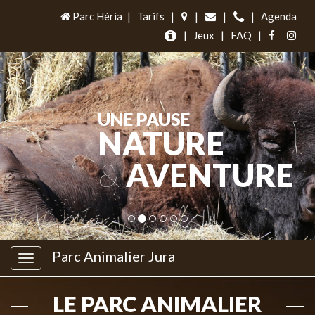
Parc Héria
|
Tarifs
|
|
|
|
Agenda
|
Jeux
|
FAQ
|
UNE PAUSE
NATURE
&
AVENTURE
Parc Animalier Jura
LE PARC ANIMALIER