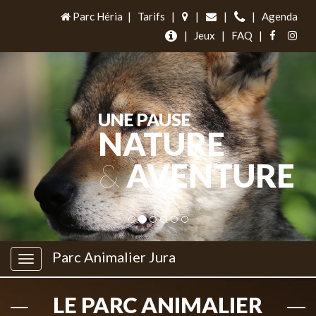
Parc Héria
|
Tarifs
|
|
|
|
Agenda
|
Jeux
|
FAQ
|
UNE PAUSE
NATURE
&
AVENTURE
Parc Animalier Jura
LE PARC ANIMALIER