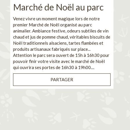
Marché de Noël au parc
No
pe
Venez vivre un moment magique lors de notre
premier Marché de Noël organisé au parc
Ca
animalier. Ambiance festive, odeurs subtiles de vin
chaud et jus de pomme chaud, véritables biscuits de
En pa
Noël traditionnels alsaciens, tartes flambées et
venez
produits artisanaux fabriqués sur place...
et de
Attention le parc sera ouvert de 15h à 16h30 pour
Il s'
pouvoir finir votre visite avec le marché de Noël
pouva
qui ouvrira ses portes de 16h30 à 19h00....
cuisi
PARTAGER
Bénéf
en sé