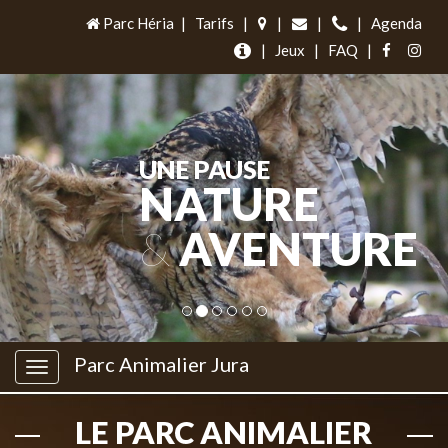
Parc Héria
|
Tarifs
|
|
|
|
Agenda
|
Jeux
|
FAQ
|
UNE PAUSE
NATURE
&
AVENTURE
Parc Animalier Jura
LE PARC ANIMALIER