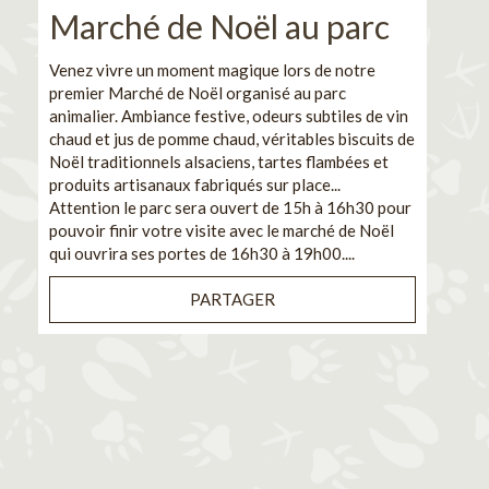
Marché de Noël au parc
No
pe
Venez vivre un moment magique lors de notre
premier Marché de Noël organisé au parc
Ca
animalier. Ambiance festive, odeurs subtiles de vin
chaud et jus de pomme chaud, véritables biscuits de
En pa
Noël traditionnels alsaciens, tartes flambées et
venez
produits artisanaux fabriqués sur place...
et de
Attention le parc sera ouvert de 15h à 16h30 pour
Il s'
pouvoir finir votre visite avec le marché de Noël
pouva
qui ouvrira ses portes de 16h30 à 19h00....
cuisi
PARTAGER
Bénéf
en sé