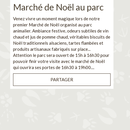
Marché de Noël au parc
No
pe
Venez vivre un moment magique lors de notre
premier Marché de Noël organisé au parc
Ca
animalier. Ambiance festive, odeurs subtiles de vin
chaud et jus de pomme chaud, véritables biscuits de
En pa
Noël traditionnels alsaciens, tartes flambées et
venez
produits artisanaux fabriqués sur place...
et de
Attention le parc sera ouvert de 15h à 16h30 pour
Il s'
pouvoir finir votre visite avec le marché de Noël
pouva
qui ouvrira ses portes de 16h30 à 19h00....
cuisi
PARTAGER
Bénéf
en sé