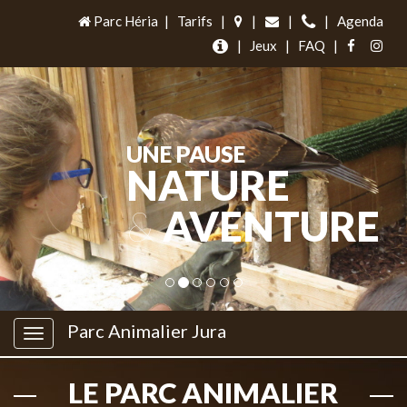
Parc Héria
|
Tarifs
|
|
|
|
Agenda
|
Jeux
|
FAQ
|
UNE PAUSE
NATURE
&
AVENTURE
Parc Animalier Jura
LE PARC ANIMALIER