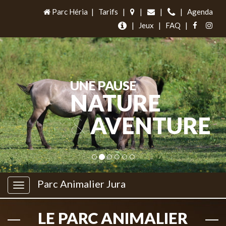
Parc Héria
|
Tarifs
|
|
|
|
Agenda
|
Jeux
|
FAQ
|
UNE PAUSE
NATURE
&
AVENTURE
Parc Animalier Jura
LE PARC ANIMALIER