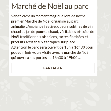
Marché de Noël au parc
No
pe
Venez vivre un moment magique lors de notre
premier Marché de Noël organisé au parc
Ca
animalier. Ambiance festive, odeurs subtiles de vin
chaud et jus de pomme chaud, véritables biscuits de
En pa
Noël traditionnels alsaciens, tartes flambées et
venez
produits artisanaux fabriqués sur place...
et de
Attention le parc sera ouvert de 15h à 16h30 pour
Il s'
pouvoir finir votre visite avec le marché de Noël
pouva
qui ouvrira ses portes de 16h30 à 19h00....
cuisi
PARTAGER
Bénéf
en sé