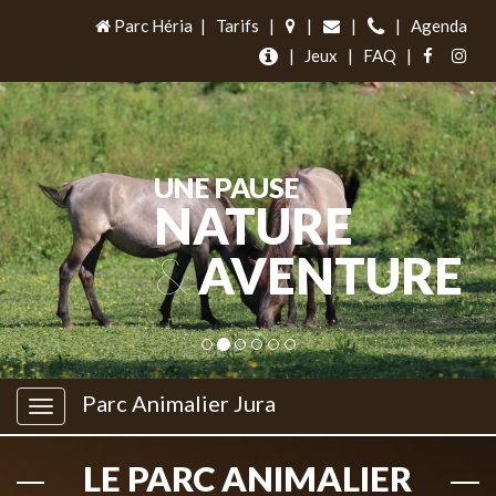
Parc Héria
|
Tarifs
|
|
|
|
Agenda
|
Jeux
|
FAQ
|
UNE PAUSE
NATURE
&
AVENTURE
Parc Animalier Jura
LE PARC ANIMALIER