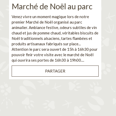
Marché de Noël au parc
No
pe
Venez vivre un moment magique lors de notre
premier Marché de Noël organisé au parc
Ca
animalier. Ambiance festive, odeurs subtiles de vin
chaud et jus de pomme chaud, véritables biscuits de
En pa
Noël traditionnels alsaciens, tartes flambées et
venez
produits artisanaux fabriqués sur place...
et de
Attention le parc sera ouvert de 15h à 16h30 pour
Il s'
pouvoir finir votre visite avec le marché de Noël
pouva
qui ouvrira ses portes de 16h30 à 19h00....
cuisi
PARTAGER
Bénéf
en sé