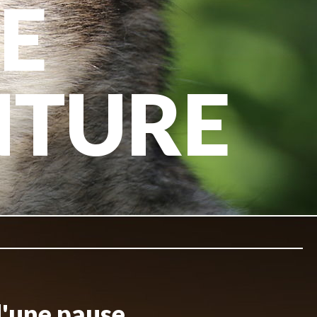
E
NTURE
d'une pause