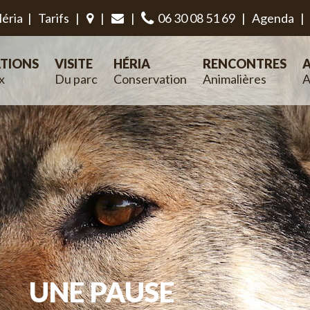
éria
|
Tarifs
|
|
|
06 30 08 51 69
|
Agenda
|
TIONS
VISITE
HÉRIA
RENCONTRES
A
x
Du parc
Conservation
Animalières
A
UNE PAUSE