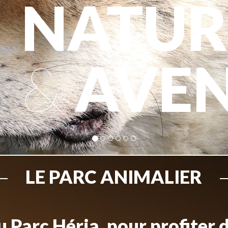
NATUR
&
AVE
LE PARC ANIMALIER
 Parc Héria, pour profiter 