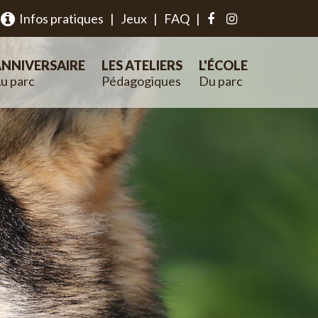
Infos pratiques
|
Jeux
|
FAQ
|
NNIVERSAIRE
LES ATELIERS
L'ÉCOLE
u parc
Pédagogiques
Du parc