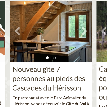
Ca
c
Nouveau gîte 7
éq
personnes au pieds des
po
Cascades du Hérisson
ou
En partenariat avec le Parc Animalier du
ël
Hérisson, venez découvrir le Gîte du Val à
Les 