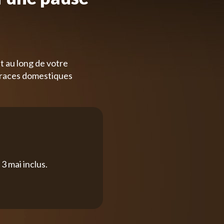
t au long de votre
 races domestiques
3 mai inclus.