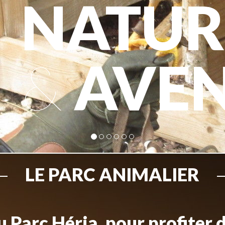
NATUR
&
AVE
LE PARC ANIMALIER
 Parc Héria, pour profiter 