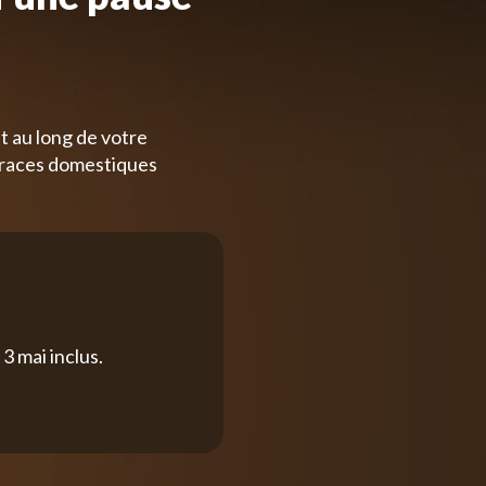
t au long de votre
 races domestiques
3 mai inclus.