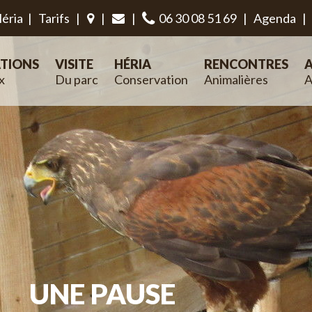
éria
|
Tarifs
|
|
|
06 30 08 51 69
|
Agenda
|
TIONS
VISITE
HÉRIA
RENCONTRES
A
x
Du parc
Conservation
Animalières
A
UNE PAUSE