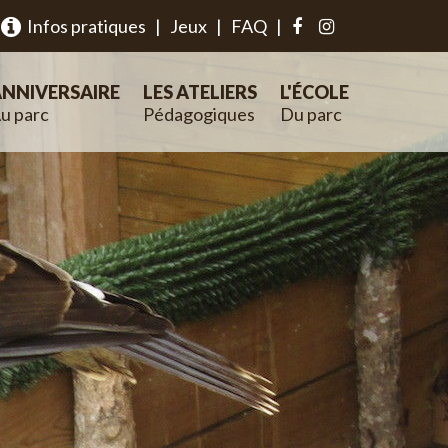
Infos pratiques
|
Jeux
|
FAQ
|
NNIVERSAIRE
LES ATELIERS
L'ÉCOLE
u parc
Pédagogiques
Du parc