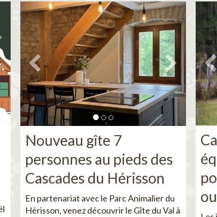
Ca
c
Nouveau gîte 7
éq
personnes au pieds des
po
Cascades du Hérisson
ou
En partenariat avec le Parc Animalier du
ël
Hérisson, venez découvrir le Gîte du Val à
Les 