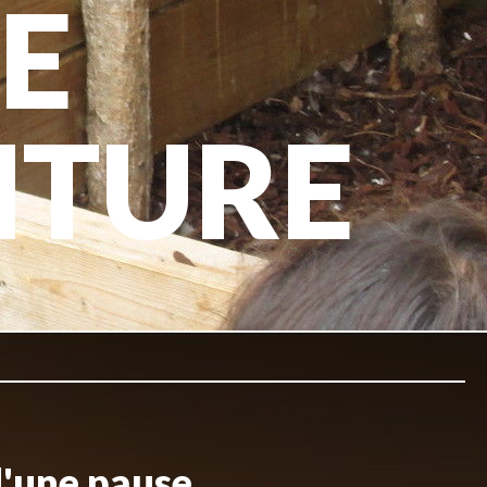
E
NTURE
d'une pause