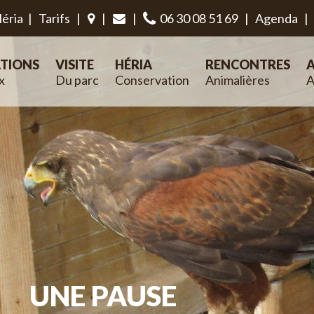
éria
|
Tarifs
|
|
|
06 30 08 51 69
|
Agenda
|
TIONS
VISITE
HÉRIA
RENCONTRES
A
x
Du parc
Conservation
Animalières
A
UNE PAUSE