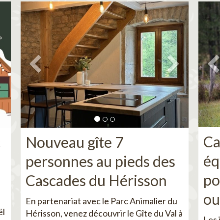
Ca
c
Nouveau gîte 7
éq
personnes au pieds des
po
Cascades du Hérisson
ou
En partenariat avec le Parc Animalier du
ël
Hérisson, venez découvrir le Gîte du Val à
Les 