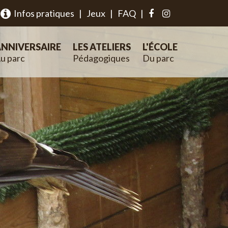
Infos pratiques
|
Jeux
|
FAQ
|
NNIVERSAIRE
LES ATELIERS
L'ÉCOLE
u parc
Pédagogiques
Du parc