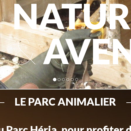
NATUR
&
AVE
LE PARC ANIMALIER
 Parc Héria, pour profiter 