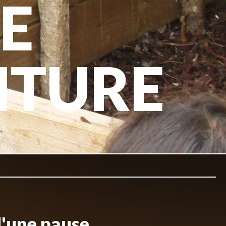
E
NTURE
d'une pause