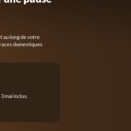
t au long de votre
 races domestiques
3 mai inclus.