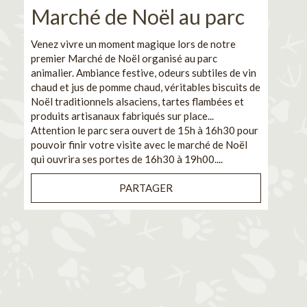
Marché de Noël au parc
No
pe
Venez vivre un moment magique lors de notre
premier Marché de Noël organisé au parc
Ca
animalier. Ambiance festive, odeurs subtiles de vin
chaud et jus de pomme chaud, véritables biscuits de
En pa
Noël traditionnels alsaciens, tartes flambées et
venez
produits artisanaux fabriqués sur place...
et de
Attention le parc sera ouvert de 15h à 16h30 pour
Il s'
pouvoir finir votre visite avec le marché de Noël
pouva
qui ouvrira ses portes de 16h30 à 19h00....
cuisi
PARTAGER
Bénéf
en sé