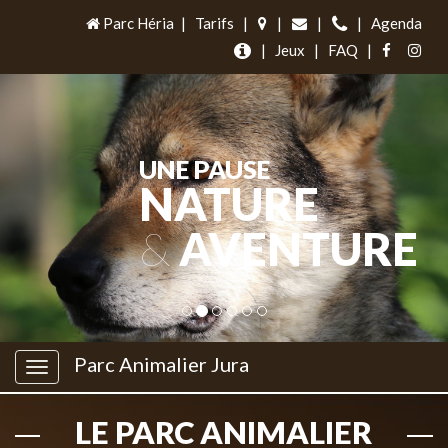
Parc Héria
|
Tarifs
|
|
|
|
Agenda
|
Jeux
|
FAQ
|
UNE PAUSE
NATURE
&
AVENTURE
Parc Animalier Jura
LE PARC ANIMALIER