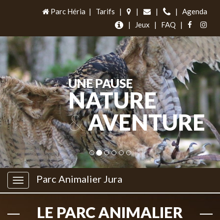
Parc Héria
|
Tarifs
|
|
|
|
Agenda
|
Jeux
|
FAQ
|
UNE PAUSE
NATURE
&
AVENTURE
Parc Animalier Jura
LE PARC ANIMALIER