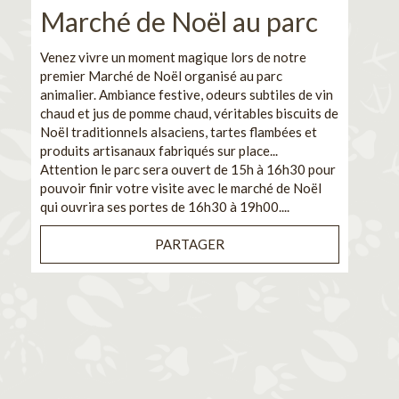
Marché de Noël au parc
No
pe
Venez vivre un moment magique lors de notre
premier Marché de Noël organisé au parc
Ca
animalier. Ambiance festive, odeurs subtiles de vin
chaud et jus de pomme chaud, véritables biscuits de
En pa
Noël traditionnels alsaciens, tartes flambées et
venez
produits artisanaux fabriqués sur place...
et de
Attention le parc sera ouvert de 15h à 16h30 pour
Il s'
pouvoir finir votre visite avec le marché de Noël
pouva
qui ouvrira ses portes de 16h30 à 19h00....
cuisi
PARTAGER
Bénéf
en sé