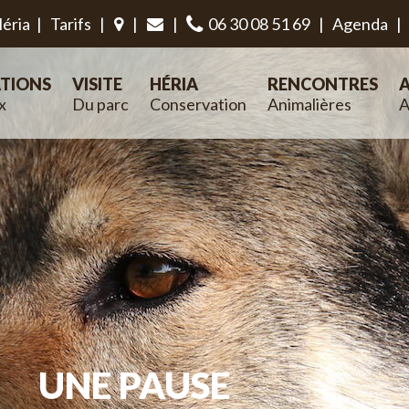
éria
|
Tarifs
|
|
|
06 30 08 51 69
|
Agenda
|
TIONS
VISITE
HÉRIA
RENCONTRES
A
x
Du parc
Conservation
Animalières
A
UNE PAUSE