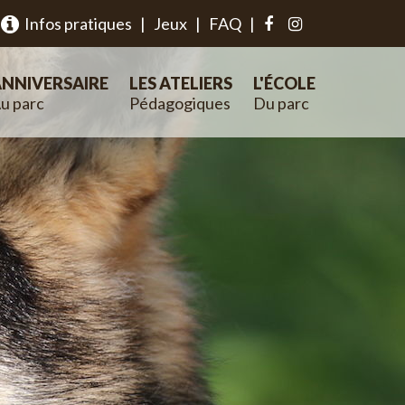
Infos pratiques
|
Jeux
|
FAQ
|
NNIVERSAIRE
LES ATELIERS
L'ÉCOLE
u parc
Pédagogiques
Du parc