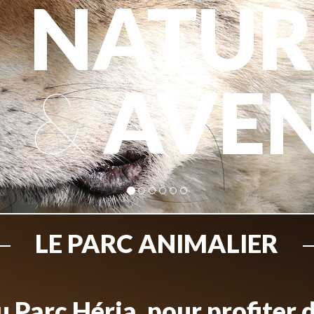
NATUR
&
AVE
LE PARC ANIMALIER
 Parc Héria, pour profiter 