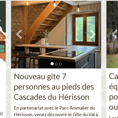
Ca
c
Nouveau gîte 7
éq
personnes au pieds des
po
Cascades du Hérisson
ou
En partenariat avec le Parc Animalier du
ël
Hérisson, venez découvrir le Gîte du Val à
Les 