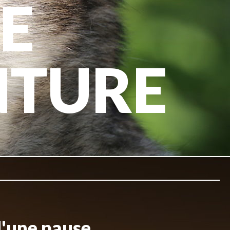
E
NTURE
d'une pause