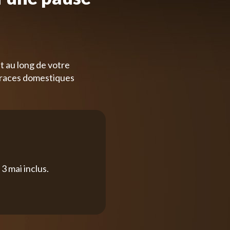
t au long de votre
 races domestiques
3 mai inclus.