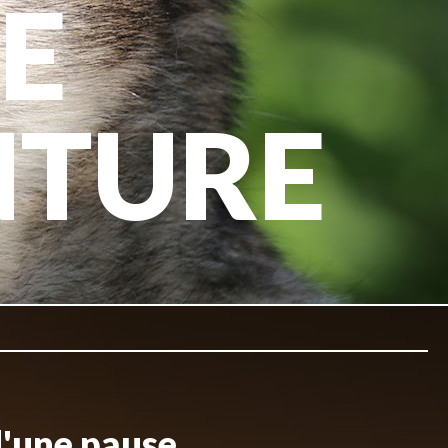
E
NTURE
d'une pause