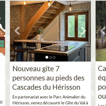
Ca
c
Nouveau gîte 7
éq
personnes au pieds des
po
Cascades du Hérisson
ou
En partenariat avec le Parc Animalier du
ël
Hérisson, venez découvrir le Gîte du Val à
Les 