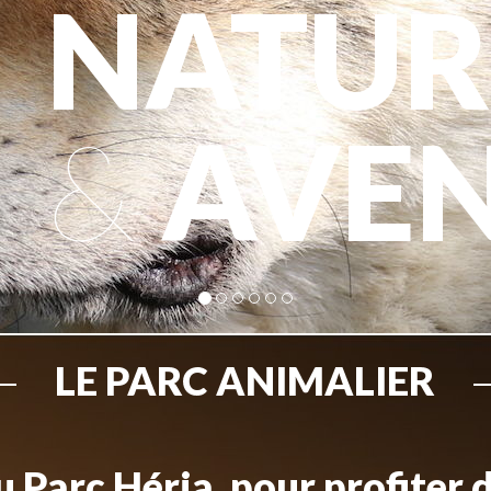
NATUR
&
AVE
LE PARC ANIMALIER
 Parc Héria, pour profiter 