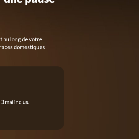
t au long de votre
 races domestiques
3 mai inclus.