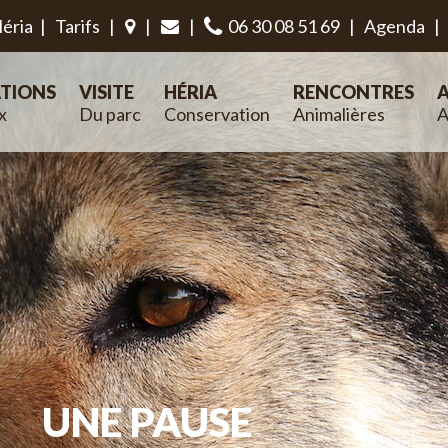
éria
|
Tarifs
|
|
|
06 30 08 51 69
|
Agenda
|
TIONS
VISITE
HÉRIA
RENCONTRES
A
x
Du parc
Conservation
Animalières
A
UNE PAUSE