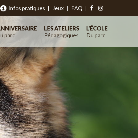
Infos pratiques
|
Jeux
|
FAQ
|
NNIVERSAIRE
LES ATELIERS
L'ÉCOLE
u parc
Pédagogiques
Du parc