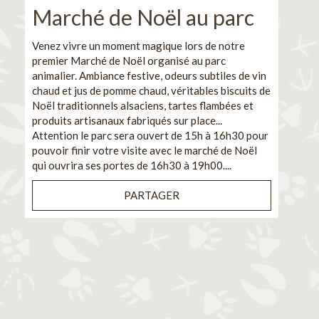
Marché de Noël au parc
No
pe
Venez vivre un moment magique lors de notre
premier Marché de Noël organisé au parc
Ca
animalier. Ambiance festive, odeurs subtiles de vin
chaud et jus de pomme chaud, véritables biscuits de
En pa
Noël traditionnels alsaciens, tartes flambées et
venez
produits artisanaux fabriqués sur place...
et de
Attention le parc sera ouvert de 15h à 16h30 pour
Il s'
pouvoir finir votre visite avec le marché de Noël
pouva
qui ouvrira ses portes de 16h30 à 19h00....
cuisi
PARTAGER
Bénéf
en sé