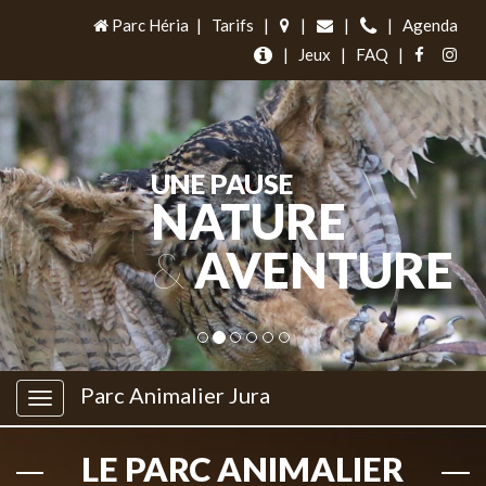
Parc Héria
|
Tarifs
|
|
|
|
Agenda
|
Jeux
|
FAQ
|
UNE PAUSE
NATURE
&
AVENTURE
Parc Animalier Jura
LE PARC ANIMALIER