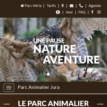
Parc Héria
|
Tarifs
|
|
|
|
Agenda
|
Jeux
|
FAQ
|
UNE PAUSE
NATURE
&
AVENTURE
Parc Animalier Jura
LE PARC ANIMALIER