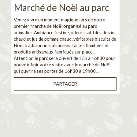
Marché de Noël au parc
No
pe
Venez vivre un moment magique lors de notre
premier Marché de Noël organisé au parc
Ca
animalier. Ambiance festive, odeurs subtiles de vin
chaud et jus de pomme chaud, véritables biscuits de
En pa
Noël traditionnels alsaciens, tartes flambées et
venez
produits artisanaux fabriqués sur place...
et de
Attention le parc sera ouvert de 15h à 16h30 pour
Il s'
pouvoir finir votre visite avec le marché de Noël
pouva
qui ouvrira ses portes de 16h30 à 19h00....
cuisi
PARTAGER
Bénéf
en sé