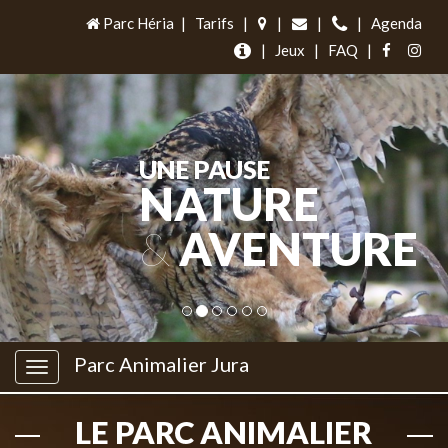
Parc Héria
|
Tarifs
|
|
|
|
Agenda
|
Jeux
|
FAQ
|
UNE PAUSE
NATURE
&
AVENTURE
Parc Animalier Jura
LE PARC ANIMALIER