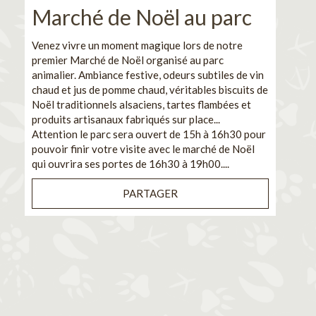
Marché de Noël au parc
No
pe
Venez vivre un moment magique lors de notre
premier Marché de Noël organisé au parc
Ca
animalier. Ambiance festive, odeurs subtiles de vin
chaud et jus de pomme chaud, véritables biscuits de
En pa
Noël traditionnels alsaciens, tartes flambées et
venez
produits artisanaux fabriqués sur place...
et de
Attention le parc sera ouvert de 15h à 16h30 pour
Il s'
pouvoir finir votre visite avec le marché de Noël
pouva
qui ouvrira ses portes de 16h30 à 19h00....
cuisi
PARTAGER
Bénéf
en sé