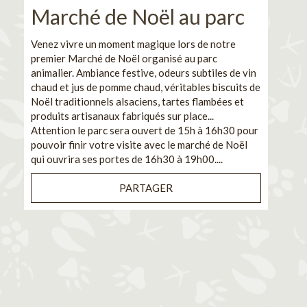
Marché de Noël au parc
No
pe
Venez vivre un moment magique lors de notre
premier Marché de Noël organisé au parc
Ca
animalier. Ambiance festive, odeurs subtiles de vin
chaud et jus de pomme chaud, véritables biscuits de
En pa
Noël traditionnels alsaciens, tartes flambées et
venez
produits artisanaux fabriqués sur place...
et de
Attention le parc sera ouvert de 15h à 16h30 pour
Il s'
pouvoir finir votre visite avec le marché de Noël
pouva
qui ouvrira ses portes de 16h30 à 19h00....
cuisi
PARTAGER
Bénéf
en sé