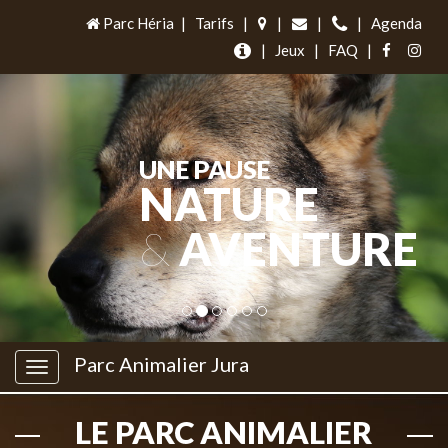
Parc Héria
|
Tarifs
|
|
|
|
Agenda
|
Jeux
|
FAQ
|
UNE PAUSE
NATURE
&
AVENTURE
Parc Animalier Jura
LE PARC ANIMALIER