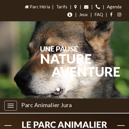
Parc Héria
|
Tarifs
|
|
|
|
Agenda
|
Jeux
|
FAQ
|
UNE PAUSE
NATURE
&
AVENTURE
Parc Animalier Jura
LE PARC ANIMALIER