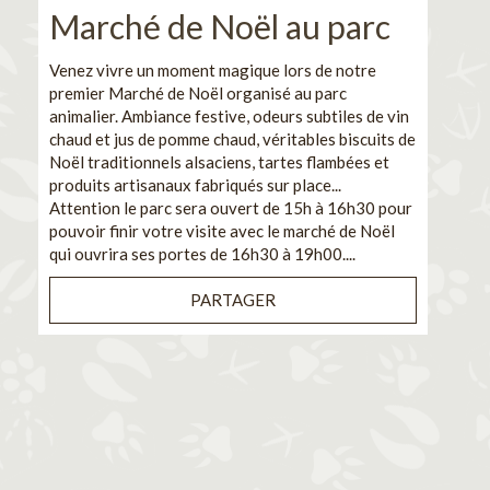
Marché de Noël au parc
No
pe
Venez vivre un moment magique lors de notre
premier Marché de Noël organisé au parc
Ca
animalier. Ambiance festive, odeurs subtiles de vin
chaud et jus de pomme chaud, véritables biscuits de
En pa
Noël traditionnels alsaciens, tartes flambées et
venez
produits artisanaux fabriqués sur place...
et de
Attention le parc sera ouvert de 15h à 16h30 pour
Il s'
pouvoir finir votre visite avec le marché de Noël
pouva
qui ouvrira ses portes de 16h30 à 19h00....
cuisi
PARTAGER
Bénéf
en sé