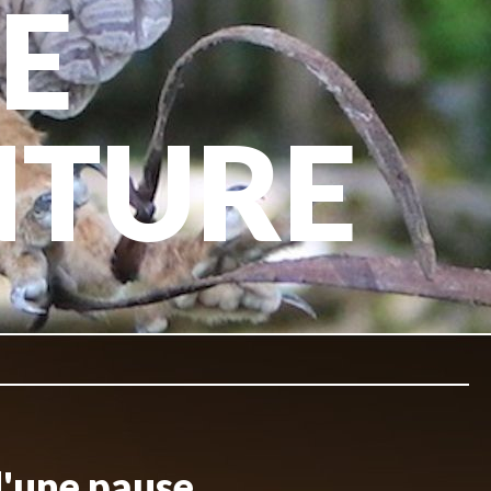
E
NTURE
d'une pause