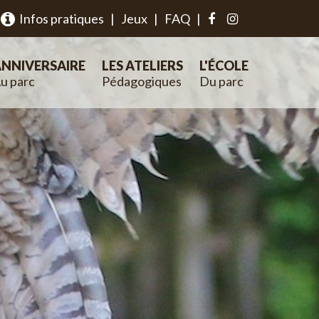
Infos pratiques
|
Jeux
|
FAQ
|
NNIVERSAIRE
LES ATELIERS
L'ÉCOLE
u parc
Pédagogiques
Du parc