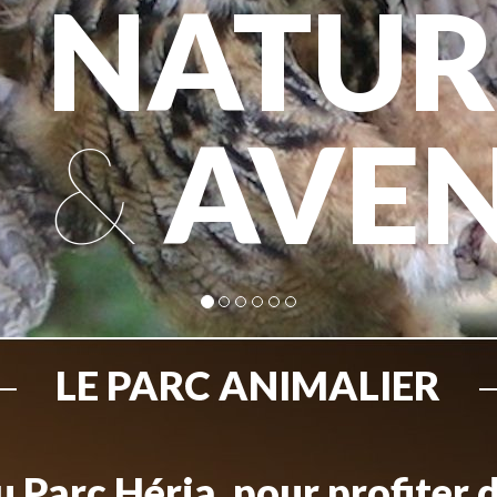
NATUR
&
AVE
LE PARC ANIMALIER
 Parc Héria, pour profiter 