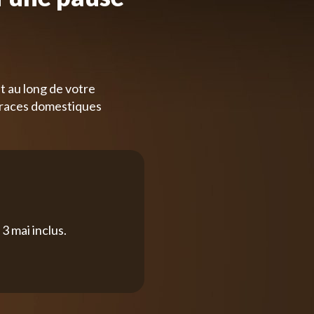
t au long de votre
 races domestiques
3 mai inclus.