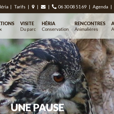
éria
|
Tarifs
|
|
|
06 30 08 51 69
|
Agenda
|
TIONS
VISITE
HÉRIA
RENCONTRES
A
x
Du parc
Conservation
Animalières
A
UNE PAUSE