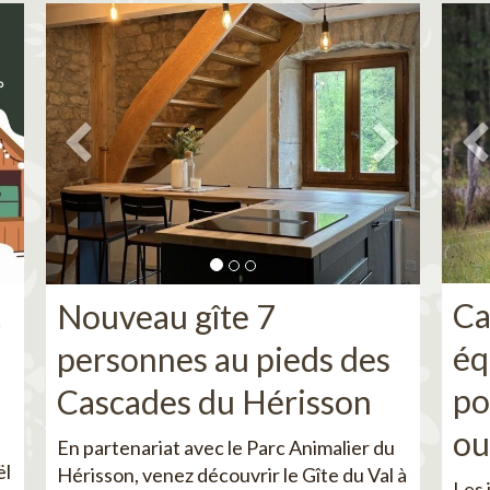
Ca
c
Nouveau gîte 7
éq
personnes au pieds des
po
Cascades du Hérisson
ou
En partenariat avec le Parc Animalier du
ël
Hérisson, venez découvrir le Gîte du Val à
Les 