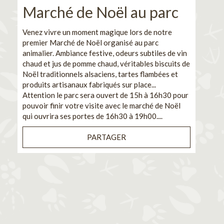
Marché de Noël au parc
No
pe
Venez vivre un moment magique lors de notre
premier Marché de Noël organisé au parc
Ca
animalier. Ambiance festive, odeurs subtiles de vin
chaud et jus de pomme chaud, véritables biscuits de
En pa
Noël traditionnels alsaciens, tartes flambées et
venez
produits artisanaux fabriqués sur place...
et de
Attention le parc sera ouvert de 15h à 16h30 pour
Il s'
pouvoir finir votre visite avec le marché de Noël
pouva
qui ouvrira ses portes de 16h30 à 19h00....
cuisi
PARTAGER
Bénéf
en sé