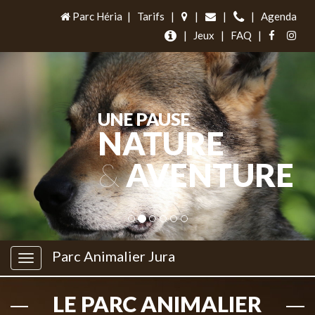
Parc Héria
|
Tarifs
|
|
|
|
Agenda
|
Jeux
|
FAQ
|
UNE PAUSE
NATURE
&
AVENTURE
Parc Animalier Jura
LE PARC ANIMALIER