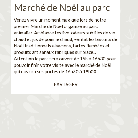
Marché de Noël au parc
No
pe
Venez vivre un moment magique lors de notre
premier Marché de Noël organisé au parc
Ca
animalier. Ambiance festive, odeurs subtiles de vin
chaud et jus de pomme chaud, véritables biscuits de
En pa
Noël traditionnels alsaciens, tartes flambées et
venez
produits artisanaux fabriqués sur place...
et de
Attention le parc sera ouvert de 15h à 16h30 pour
Il s'
pouvoir finir votre visite avec le marché de Noël
pouva
qui ouvrira ses portes de 16h30 à 19h00....
cuisi
PARTAGER
Bénéf
en sé