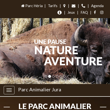
Parc Héria
|
Tarifs
|
|
|
|
Agenda
|
Jeux
|
FAQ
|
UNE PAUSE
NATURE
&
AVENTURE
Parc Animalier Jura
LE PARC ANIMALIER