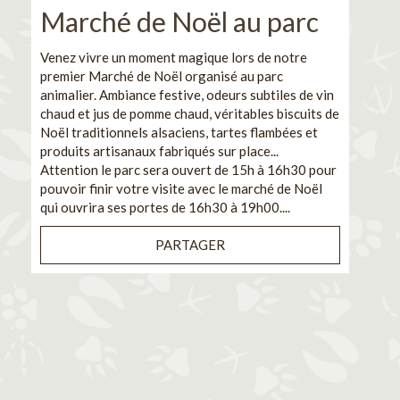
Marché de Noël au parc
No
pe
Venez vivre un moment magique lors de notre
premier Marché de Noël organisé au parc
Ca
animalier. Ambiance festive, odeurs subtiles de vin
chaud et jus de pomme chaud, véritables biscuits de
En pa
Noël traditionnels alsaciens, tartes flambées et
venez
produits artisanaux fabriqués sur place...
et de
Attention le parc sera ouvert de 15h à 16h30 pour
Il s'
pouvoir finir votre visite avec le marché de Noël
pouva
qui ouvrira ses portes de 16h30 à 19h00....
cuisi
PARTAGER
Bénéf
en sé