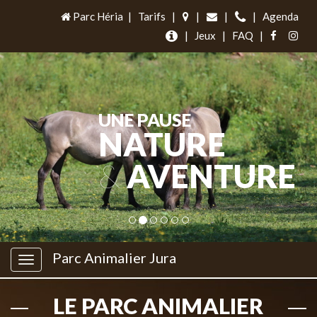
Parc Héria
|
Tarifs
|
|
|
|
Agenda
|
Jeux
|
FAQ
|
UNE PAUSE
NATURE
&
AVENTURE
Parc Animalier Jura
LE PARC ANIMALIER