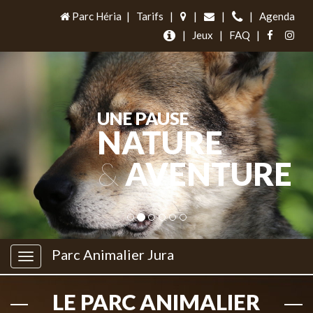
Parc Héria
|
Tarifs
|
|
|
|
Agenda
|
Jeux
|
FAQ
|
UNE PAUSE
NATURE
&
AVENTURE
Parc Animalier Jura
LE PARC ANIMALIER