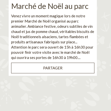
Marché de Noël au parc
No
pe
Venez vivre un moment magique lors de notre
premier Marché de Noël organisé au parc
Ca
animalier. Ambiance festive, odeurs subtiles de vin
chaud et jus de pomme chaud, véritables biscuits de
En pa
Noël traditionnels alsaciens, tartes flambées et
venez
produits artisanaux fabriqués sur place...
et de
Attention le parc sera ouvert de 15h à 16h30 pour
Il s'
pouvoir finir votre visite avec le marché de Noël
pouva
qui ouvrira ses portes de 16h30 à 19h00....
cuisi
PARTAGER
Bénéf
en sé