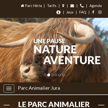
Parc Héria
|
Tarifs
|
|
|
|
Agenda
|
Jeux
|
FAQ
|
UNE PAUSE
NATURE
&
AVENTURE
Parc Animalier Jura
LE PARC ANIMALIER