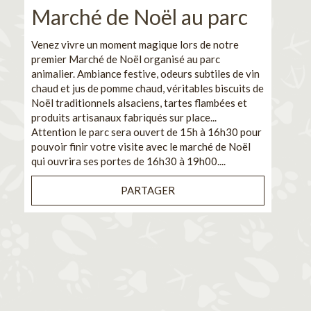
Marché de Noël au parc
No
pe
Venez vivre un moment magique lors de notre
premier Marché de Noël organisé au parc
Ca
animalier. Ambiance festive, odeurs subtiles de vin
chaud et jus de pomme chaud, véritables biscuits de
En pa
Noël traditionnels alsaciens, tartes flambées et
venez
produits artisanaux fabriqués sur place...
et de
Attention le parc sera ouvert de 15h à 16h30 pour
Il s'
pouvoir finir votre visite avec le marché de Noël
pouva
qui ouvrira ses portes de 16h30 à 19h00....
cuisi
PARTAGER
Bénéf
en sé