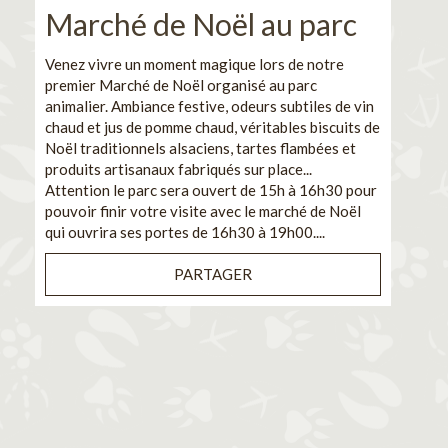
Marché de Noël au parc
No
pe
Venez vivre un moment magique lors de notre
premier Marché de Noël organisé au parc
Ca
animalier. Ambiance festive, odeurs subtiles de vin
chaud et jus de pomme chaud, véritables biscuits de
En pa
Noël traditionnels alsaciens, tartes flambées et
venez
produits artisanaux fabriqués sur place...
et de
Attention le parc sera ouvert de 15h à 16h30 pour
Il s'
pouvoir finir votre visite avec le marché de Noël
pouva
qui ouvrira ses portes de 16h30 à 19h00....
cuisi
PARTAGER
Bénéf
en sé