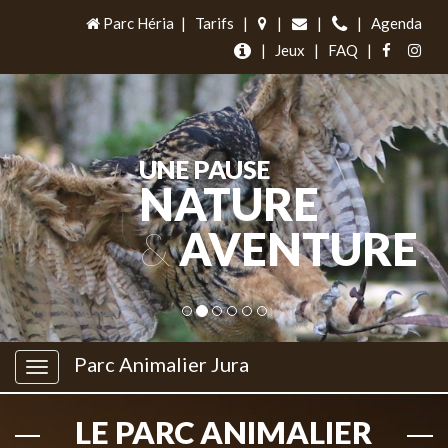
Parc Héria
|
Tarifs
|
|
|
|
Agenda
|
Jeux
|
FAQ
|
UNE PAUSE
NATURE
&
AVENTURE
Parc Animalier Jura
LE PARC ANIMALIER