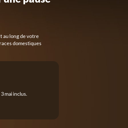
t au long de votre
 races domestiques
3 mai inclus.