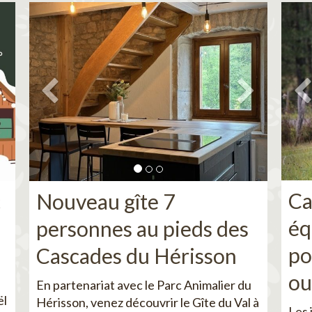
Ca
c
Nouveau gîte 7
éq
personnes au pieds des
po
Cascades du Hérisson
ou
En partenariat avec le Parc Animalier du
ël
Hérisson, venez découvrir le Gîte du Val à
Les 