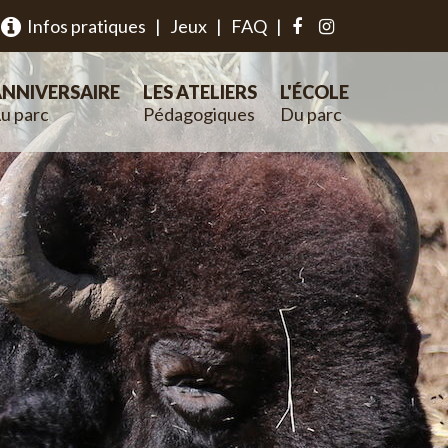
Infos pratiques
|
Jeux
|
FAQ
|
NNIVERSAIRE
LES ATELIERS
L'ÉCOLE
u parc
Pédagogiques
Du parc