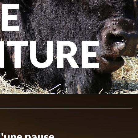
E
NTURE
d'une pause