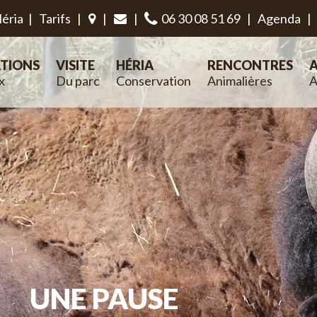
éria
|
Tarifs
|
|
|
06 30 08 51 69
|
Agenda
|
TIONS
VISITE
HÉRIA
RENCONTRES
A
x
Du parc
Conservation
Animalières
A
UNE PAUSE