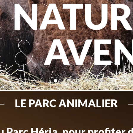
NATUR
&
AVE
LE PARC ANIMALIER
 Parc Héria, pour profiter 