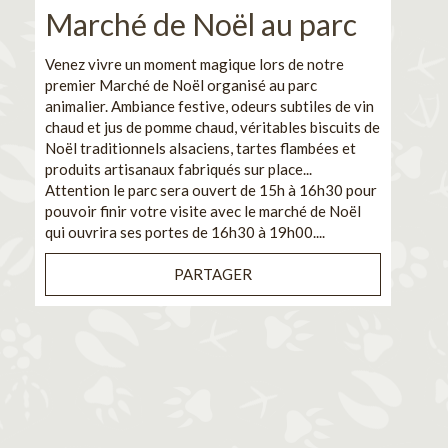
Marché de Noël au parc
No
pe
Venez vivre un moment magique lors de notre
premier Marché de Noël organisé au parc
Ca
animalier. Ambiance festive, odeurs subtiles de vin
chaud et jus de pomme chaud, véritables biscuits de
En pa
Noël traditionnels alsaciens, tartes flambées et
venez
produits artisanaux fabriqués sur place...
et de
Attention le parc sera ouvert de 15h à 16h30 pour
Il s'
pouvoir finir votre visite avec le marché de Noël
pouva
qui ouvrira ses portes de 16h30 à 19h00....
cuisi
PARTAGER
Bénéf
en sé