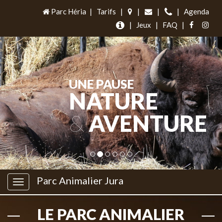
Parc Héria
|
Tarifs
|
|
|
|
Agenda
|
Jeux
|
FAQ
|
UNE PAUSE
NATURE
&
AVENTURE
Parc Animalier Jura
LE PARC ANIMALIER