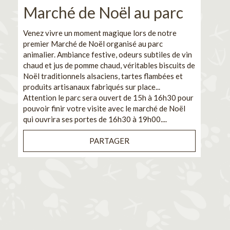
Marché de Noël au parc
No
pe
Venez vivre un moment magique lors de notre
premier Marché de Noël organisé au parc
Ca
animalier. Ambiance festive, odeurs subtiles de vin
chaud et jus de pomme chaud, véritables biscuits de
En pa
Noël traditionnels alsaciens, tartes flambées et
venez
produits artisanaux fabriqués sur place...
et de
Attention le parc sera ouvert de 15h à 16h30 pour
Il s'
pouvoir finir votre visite avec le marché de Noël
pouva
qui ouvrira ses portes de 16h30 à 19h00....
cuisi
PARTAGER
Bénéf
en sé