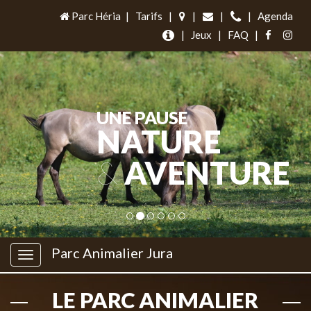
Parc Héria
|
Tarifs
|
|
|
|
Agenda
|
Jeux
|
FAQ
|
UNE PAUSE
NATURE
&
AVENTURE
Parc Animalier Jura
LE PARC ANIMALIER