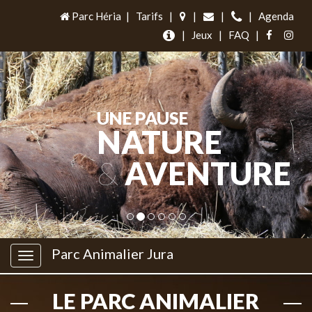
Parc Héria
|
Tarifs
|
|
|
|
Agenda
|
Jeux
|
FAQ
|
UNE PAUSE
NATURE
&
AVENTURE
Parc Animalier Jura
LE PARC ANIMALIER