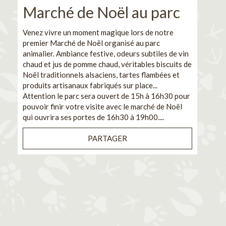
Marché de Noël au parc
No
pe
Venez vivre un moment magique lors de notre
premier Marché de Noël organisé au parc
Ca
animalier. Ambiance festive, odeurs subtiles de vin
chaud et jus de pomme chaud, véritables biscuits de
En pa
Noël traditionnels alsaciens, tartes flambées et
venez
produits artisanaux fabriqués sur place...
et de
Attention le parc sera ouvert de 15h à 16h30 pour
Il s'
pouvoir finir votre visite avec le marché de Noël
pouva
qui ouvrira ses portes de 16h30 à 19h00....
cuisi
PARTAGER
Bénéf
en sé